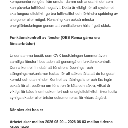
komponenter rengörs från smuts, damm och andra hinder som
kan påverka luftflödet negativt. Detta är viktigt för att systemet
ska fungera effektivt, ge bra luftkvalitet och förhindra spridning av
allergener eller mögel. Rensning kan också minska
energiförbrukningen genom att ventilationen hålls i gott skick.
Funktionskontroll av fönster (OBS Rensa gärna era
fönsterbrädor)
Under samma besök som OVK-besiktningen kommer även
samtliga fönster i bostaden att genomgå en funktionskontroll.
Denna kontroll innebär att fönstrens öppnings- och
stängningsmekanismer testas för att säkerställa att de fungerar
korrekt och utan hinder. Kontroll av tätningslister och lås ingår
också för att bedöma om fönstren är täta och säkra, vilket är
viktigt för både inomhuskomfort och energieffektivitet. Eventuella
synliga skador eller brister dokumenteras för vidare åtgärd.
När sker det hos er
Arbetet sker mellan 2026-05-20 – 2026-06-03 mellan tiderna
08:00-16:00