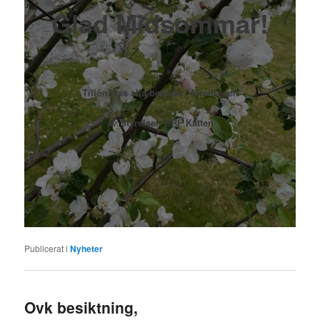
Glad Midsommar!
Tillönskas alla boende i föreningen
av
Styrelsen BRF Katten
Publicerat i
Nyheter
Ovk besiktning,