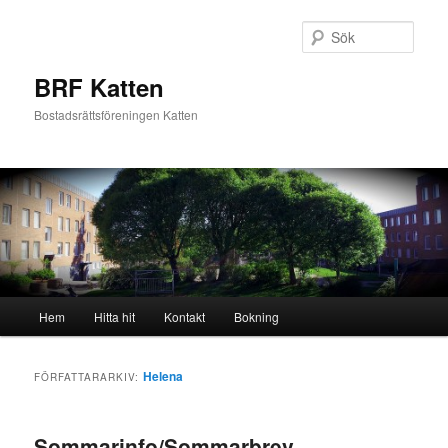
Hoppa
Hoppa
till
till
Sök
primärt
sekundärt
innehåll
innehåll
BRF Katten
Bostadsrättsföreningen Katten
Huvudmeny
Hem
Hitta hit
Kontakt
Bokning
Helena
FÖRFATTARARKIV:
Sommarinfo/Sommarbrev