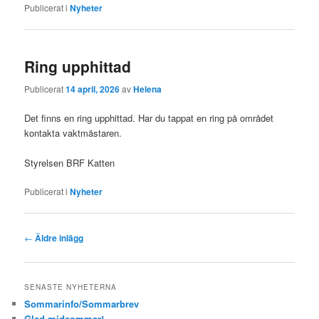
Publicerat i
Nyheter
Ring upphittad
Publicerat
14 april, 2026
av
Helena
Det finns en ring upphittad. Har du tappat en ring på området
kontakta vaktmästaren.
Styrelsen BRF Katten
Publicerat i
Nyheter
Inläggsnavigering
←
Äldre inlägg
SENASTE NYHETERNA
Sommarinfo/Sommarbrev
Glad midsommar!