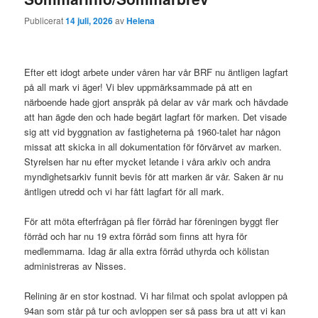
Publicerat
14 juli, 2026
av
Helena
Efter ett idogt arbete under våren har vår BRF nu äntligen lagfart
på all mark vi äger! Vi blev uppmärksammade på att en
närboende hade gjort anspråk på delar av vår mark och hävdade
att han ägde den och hade begärt lagfart för marken. Det visade
sig att vid byggnation av fastigheterna på 1960-talet har någon
missat att skicka in all dokumentation för förvärvet av marken.
Styrelsen har nu efter mycket letande i våra arkiv och andra
myndighetsarkiv funnit bevis för att marken är vår. Saken är nu
äntligen utredd och vi har fått lagfart för all mark.
För att möta efterfrågan på fler förråd har föreningen byggt fler
förråd och har nu 19 extra förråd som finns att hyra för
medlemmarna. Idag är alla extra förråd uthyrda och kölistan
administreras av Nisses.
Relining är en stor kostnad. Vi har filmat och spolat avloppen på
94an som står på tur och avloppen ser så pass bra ut att vi kan