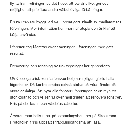
flytta fram reliningen av det huset ett par år vilket ger oss
möjlighet att prioritera andra välbehövliga förbättringar.
En ny uteplats byggs vid 94. Jobbet görs ideellt av medlemmar i
föreningen. Mer information kommer när uteplatsen är klar att
börja användas.
I februari tog Montrab över städningen i föreningen med gott
resultat.
Renovering och rensning av traktorgaraget har genomförts.
OVK (obligatorisk ventilationskontroll) har nyligen gjorts i alla
lägenheter. Då kontrollerades också status på våra fönster då
vissa är dåliga. Att byta alla fönster i föreningen är en mycket
stor kostnad och vi ser nu över möjligheten att renovera fönstren.
Pris på det tas in och värderas därefter.
Årsstämman hölls i maj på församlingshemmet på Skönsmon.
Protokollet finns uppsatt i trappuppgångarna att läsa.