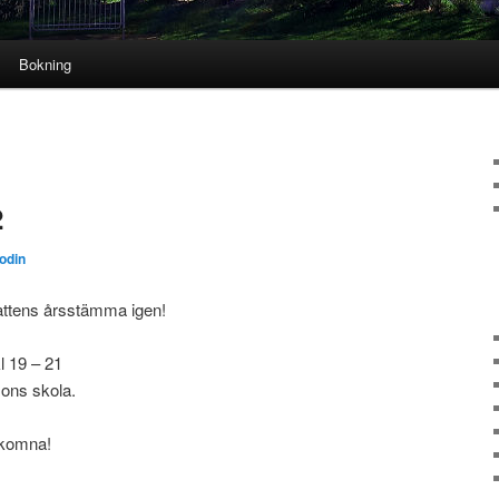
Bokning
2
odin
Kattens årsstämma igen!
l 19 – 21
ns skola.
lkomna!