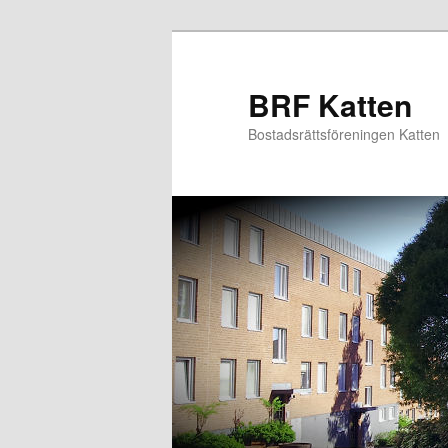
Hoppa
Hoppa
till
till
primärt
sekundärt
BRF Katten
innehåll
innehåll
Bostadsrättsföreningen Katten