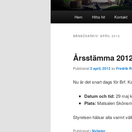
Huvudmeny
Hem
Hitta hit
Kontakt
MÅNADSARKIV:
APRIL 2012
Årsstämma 201
Publicerat
2 april, 2012
av
Fredrik R
Nu är det snart dags för Brf. 
Datum och tid:
29 maj k
Plats:
Matsalen Skönsmo
Styrelsen hälsar alla varmt vä
Publicerat i
Nyheter