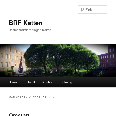
Hoppa
Hoppa
till
till
Sök
primärt
sekundärt
innehåll
innehåll
BRF Katten
Bostadsrättsföreningen Katten
Huvudmeny
Hem
Hitta hit
Kontakt
Bokning
MÅNADSARKIV:
FEBRUARI 2017
Omstart