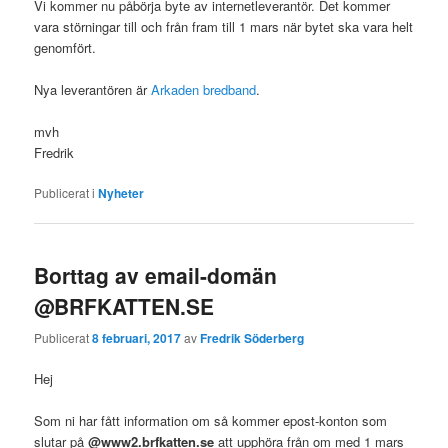
Vi kommer nu påbörja byte av internetleverantör. Det kommer
vara störningar till och från fram till 1 mars när bytet ska vara helt
genomfört.
Nya leverantören är
Arkaden bredband
.
mvh
Fredrik
Publicerat i
Nyheter
Borttag av email-domän
@BRFKATTEN.SE
Publicerat
8 februari, 2017
av
Fredrik Söderberg
Hej
Som ni har fått information om så kommer epost-konton som
slutar på
@www2.brfkatten.se
att upphöra från om med 1 mars