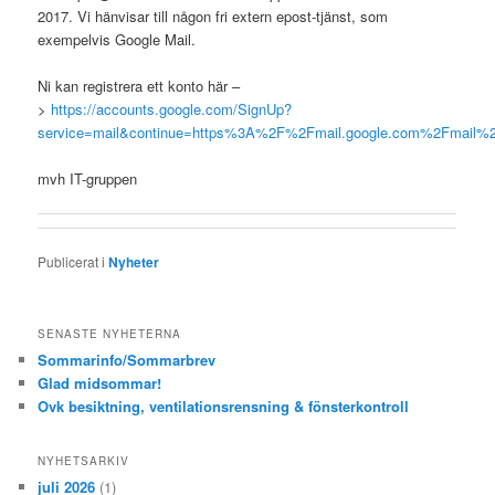
2017. Vi hänvisar till någon fri extern epost-tjänst, som
exempelvis Google Mail.
Ni kan registrera ett konto här –
>
https://accounts.google.com/SignUp?
service=mail&continue=https%3A%2F%2Fmail.google.com%2Fmail%2F
mvh IT-gruppen
Publicerat i
Nyheter
SENASTE NYHETERNA
Sommarinfo/Sommarbrev
Glad midsommar!
Ovk besiktning, ventilationsrensning & fönsterkontroll
NYHETSARKIV
juli 2026
(1)