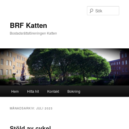
Hoppa
Hoppa
till
till
Sök
primärt
sekundärt
innehåll
innehåll
BRF Katten
Bostadsrättsföreningen Katten
Huvudmeny
Hem
Hitta hit
Kontakt
Bokning
MÅNADSARKIV:
JULI 2023
Stöld av cykel