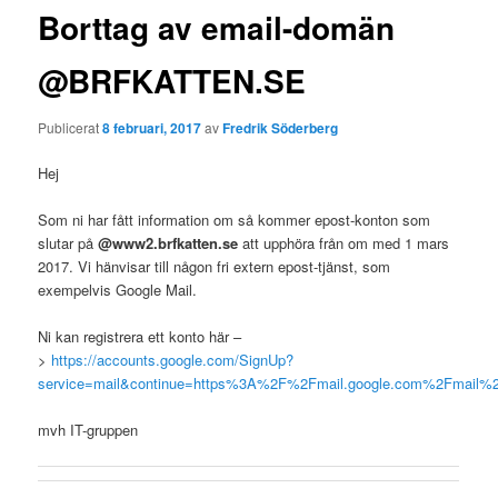
Borttag av email-domän
@BRFKATTEN.SE
Publicerat
8 februari, 2017
av
Fredrik Söderberg
Hej
Som ni har fått information om så kommer epost-konton som
slutar på
@www2.brfkatten.se
att upphöra från om med 1 mars
2017. Vi hänvisar till någon fri extern epost-tjänst, som
exempelvis Google Mail.
Ni kan registrera ett konto här –
>
https://accounts.google.com/SignUp?
service=mail&continue=https%3A%2F%2Fmail.google.com%2Fmail%2F
mvh IT-gruppen