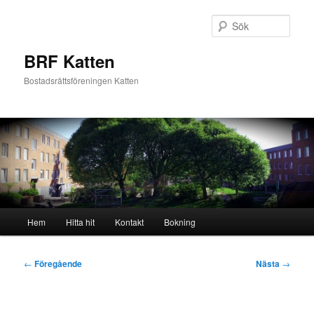
Hoppa
till
Sök
primärt
innehåll
BRF Katten
Bostadsrättsföreningen Katten
Huvudmeny
Hem
Hitta hit
Kontakt
Bokning
Inläggsnavigering
←
Föregående
Nästa
→