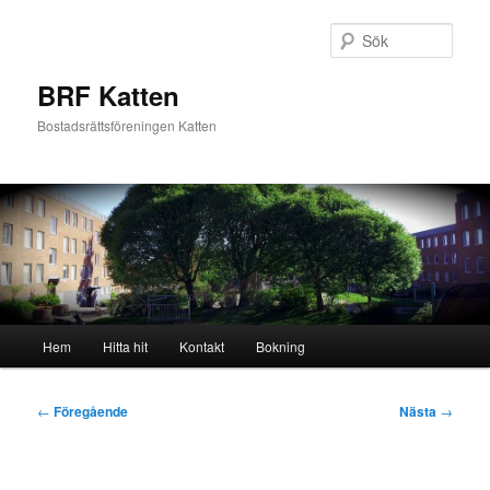
Hoppa
till
Sök
primärt
innehåll
BRF Katten
Bostadsrättsföreningen Katten
Huvudmeny
Hem
Hitta hit
Kontakt
Bokning
Inläggsnavigering
←
Föregående
Nästa
→