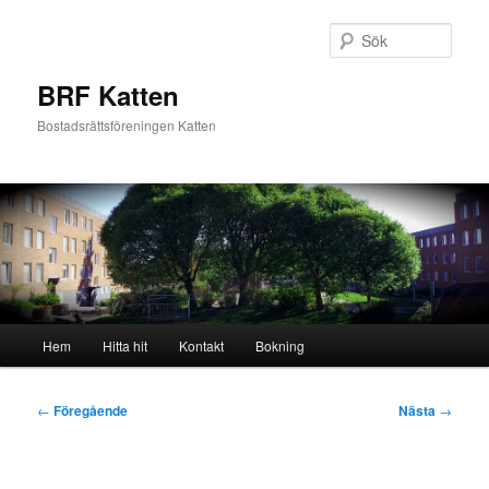
Hoppa
till
Sök
primärt
innehåll
BRF Katten
Bostadsrättsföreningen Katten
Huvudmeny
Hem
Hitta hit
Kontakt
Bokning
Inläggsnavigering
←
Föregående
Nästa
→