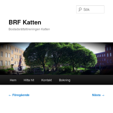
Hoppa
till
Sök
primärt
innehåll
BRF Katten
Bostadsrättsföreningen Katten
Huvudmeny
Hem
Hitta hit
Kontakt
Bokning
Inläggsnavigering
←
Föregående
Nästa
→