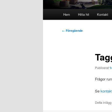
Huvudmeny
Hem
Hitta hit
Kontakt
Inläggsnavigering
←
Föregående
Tagg
Publicerat
1
Frågor run
Se
kontak
Detta inlägg