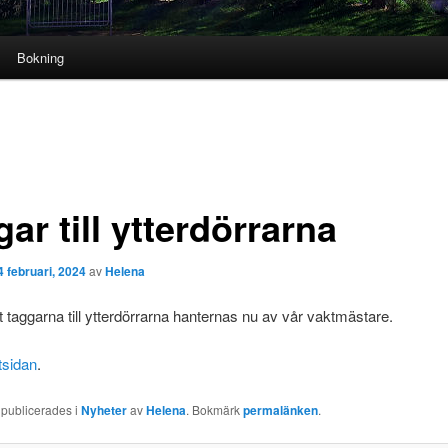
Bokning
ar till ytterdörrarna
4 februari, 2024
av
Helena
t taggarna till ytterdörrarna hanternas nu av vår vaktmästare.
tsidan
.
 publicerades i
Nyheter
av
Helena
. Bokmärk
permalänken
.