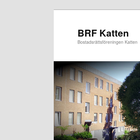
Hoppa
till
primärt
BRF Katten
innehåll
Bostadsrättsföreningen Katten