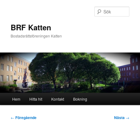
Hoppa
till
Sök
primärt
innehåll
BRF Katten
Bostadsrättsföreningen Katten
Huvudmeny
Hem
Hitta hit
Kontakt
Bokning
Inläggsnavigering
←
Föregående
Nästa
→