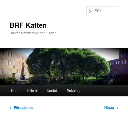
Hoppa
till
Sök
primärt
innehåll
BRF Katten
Bostadsrättsföreningen Katten
Huvudmeny
Hem
Hitta hit
Kontakt
Bokning
Inläggsnavigering
←
Föregående
Nästa
→