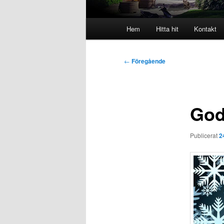
Huvudmeny
Hem
Hitta hit
Kontakt
Inläggsnavigering
←
Föregående
God 
Publicerat
2