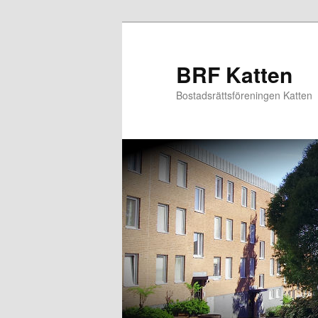
Hoppa
till
primärt
BRF Katten
innehåll
Bostadsrättsföreningen Katten