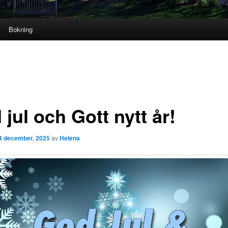
Bokning
jul och Gott nytt år!
4 december, 2025
av
Helena