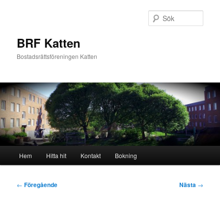
Hoppa
till
Sök
primärt
innehåll
BRF Katten
Bostadsrättsföreningen Katten
Huvudmeny
Hem
Hitta hit
Kontakt
Bokning
Inläggsnavigering
←
Föregående
Nästa
→